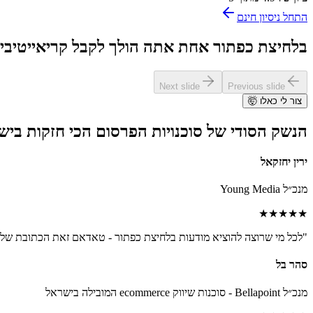
התחל ניסיון חינם
בלחיצת כפתור אחת אתה הולך לקבל קריאייטיבים
Next slide
Previous slide
צור לי כאלו 🤯
הנשק הסודי של סוכנויות הפרסום הכי חזקות ביש
ירין יחזקאל
מנכ״ל Young Media
★
★
★
★
★
"
לכל מי שרוצה להוציא מודעות בלחיצת כפתור - טאדאם זאת הכתובת של
סהר בל
מנכ״ל Bellapoint - סוכנות שיווק ecommerce המובילה בישראל